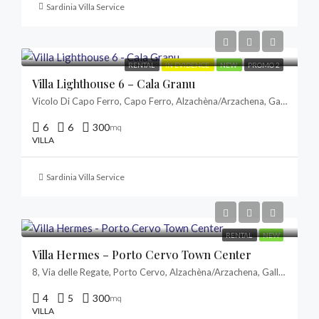
Sardinia Villa Service
RENTAL
IN EVIDENCE
NEW
PROMO 2
Villa Lighthouse 6 – Cala Granu
Vicolo Di Capo Ferro, Capo Ferro, Alzachèna/Arzachena, Gallura Nord-Est Sardegna, Sardigna/Sardegna, Italia
6
6
300
mq
VILLA
Sardinia Villa Service
RENTAL
NEW
Villa Hermes – Porto Cervo Town Center
8, Via delle Regate, Porto Cervo, Alzachèna/Arzachena, Gallura Nord-Est Sardegna, Sardigna/Sardegna, 07021, Italia
4
5
300
mq
VILLA