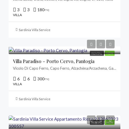
3
3
180
mq
VILLA
Sardinia Villa Service
RENTAL
NEW
Villa Paradiso – Porto Cervo, Pantogia
Vicolo Di Capo Ferro, Capo Ferro, Alzachèna/Arzachena, Gallura Nord-Est Sardegna, Sardigna/Sardegna, Italia
6
6
300
mq
VILLA
Sardinia Villa Service
RENTAL
NEW