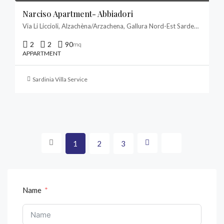
Narciso Apartment- Abbiadori
Via Li Liccioli, Alzachèna/Arzachena, Gallura Nord-Est Sardegna, Sardigna/Sardegna, Italia
2
2
90
mq
APPARTMENT
Sardinia Villa Service
1
2
3
Name