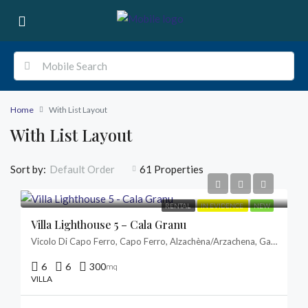
Home
With List Layout
With List Layout
Sort by:
61 Properties
Default Order
RENTAL
IN EVIDENCE
NEW
Villa Lighthouse 5 – Cala Granu
Vicolo Di Capo Ferro, Capo Ferro, Alzachèna/Arzachena, Gallura Nord-Est Sardegna, Sardigna/Sardegna, Italia
6
6
300
mq
VILLA